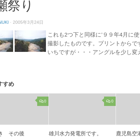
瀬祭り
NUKI
·
2005年3月24日
これも2つ下と同様に’９９年4月に
撮影したものです。プリントからで
いちですが・・・アングルを少し変
すすめ
0
0
き その後
雄川水力発電所です。
鹿児島空