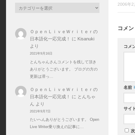
2006年
カ
テ
ゴ
リ
コメン
ＯｐｅｎＬｉｖｅＷｒｉｔｅｒの
ー
日本語化一応完成！
に
Kisanuki
より
コメ
2021年9月16日
とんちゃんさんコメントを残して頂き
ありがとうございます。 ブログの方の
更新は滞っ…
名前
ＯｐｅｎＬｉｖｅＷｒｉｔｅｒの
日本語化一応完成！
に
とんちゃ
ん
より
サイ
2021年9月7日
たいへんありがとうございます。 Open
Live Writer乗り換えの記事に…
次