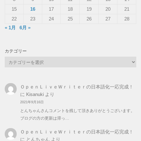
15
16
17
18
19
20
21
22
23
24
25
26
27
28
« 1月
6月 »
カテゴリー
カ
テ
ゴ
リ
ＯｐｅｎＬｉｖｅＷｒｉｔｅｒの日本語化一応完成！
ー
に
Kisanuki
より
2021年9月16日
とんちゃんさんコメントを残して頂きありがとうございます。
ブログの方の更新は滞っ…
ＯｐｅｎＬｉｖｅＷｒｉｔｅｒの日本語化一応完成！
に
とんちゃん
より