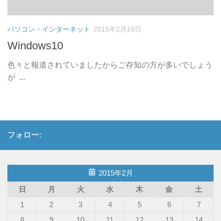
パソコン・インターネット
2015年2月16日
Windows10
色々と報道されていましたからご存知の方が多いでしょう
が ...
フォロー:
2015年2月
日
月
火
水
木
金
土
1
2
3
4
5
6
7
8
9
10
11
12
13
14