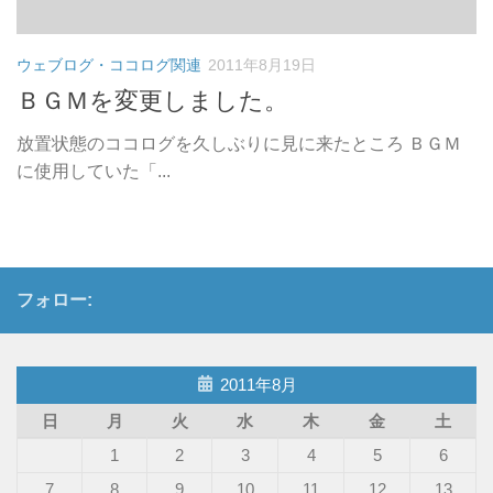
ウェブログ・ココログ関連
2011年8月19日
ＢＧＭを変更しました。
放置状態のココログを久しぶりに見に来たところ ＢＧＭ
に使用していた「...
フォロー:
2011年8月
日
月
火
水
木
金
土
1
2
3
4
5
6
7
8
9
10
11
12
13