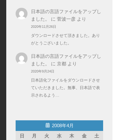
日本語の言語ファイルをアップし
ました。
に
菅波一彦
より
2020年11月26日
ダウンロードさせて頂きました。あり
がとうございました。
日本語の言語ファイルをアップし
ました。
に
京都
より
2020年9月24日
日本語化ファイルをダウンロードさせ
ていただきました。無事、日本語で表
示されるよう…
2008年4月
日
月
火
水
木
金
土