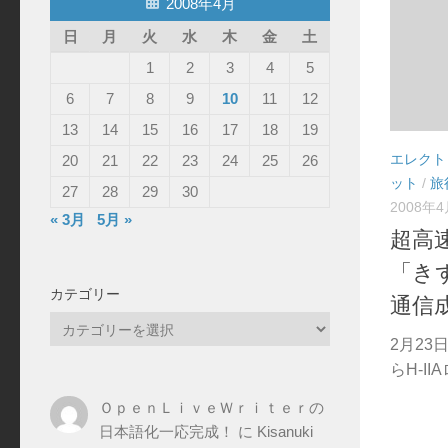
2008年4月
日
月
火
水
木
金
土
1
2
3
4
5
6
7
8
9
10
11
12
13
14
15
16
17
18
19
エレクト
20
21
22
23
24
25
26
ット
/
旅
27
28
29
30
2008年
« 3月
5月 »
超高
「きず
カテゴリー
通信
カ
2月23
テ
らH-II
ゴ
リ
ＯｐｅｎＬｉｖｅＷｒｉｔｅｒの
ー
日本語化一応完成！
に
Kisanuki