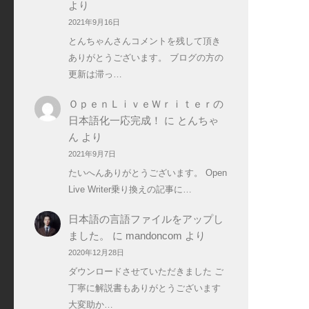
より
2021年9月16日
とんちゃんさんコメントを残して頂き
ありがとうございます。 ブログの方の
更新は滞っ…
ＯｐｅｎＬｉｖｅＷｒｉｔｅｒの
日本語化一応完成！
に
とんちゃ
ん
より
2021年9月7日
たいへんありがとうございます。 Open
Live Writer乗り換えの記事に…
日本語の言語ファイルをアップし
ました。
に
mandoncom
より
2020年12月28日
ダウンロードさせていただきました ご
丁寧に解説書もありがとうございます
大変助か…