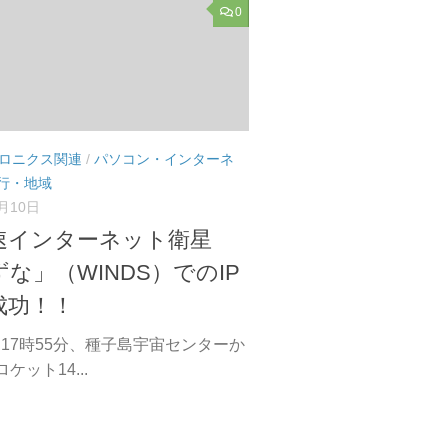
0
ロニクス関連
/
パソコン・インターネ
行・地域
4月10日
速インターネット衛星
な」（WINDS）でのIP
成功！！
日17時55分、種子島宇宙センターか
Aロケット14...