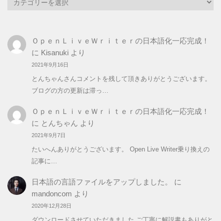
テ
ゴ
リ
ＯｐｅｎＬｉｖｅＷｒｉｔｅｒの日本語化一応完成！
ー
に
Kisanuki
より
2021年9月16日
とんちゃんさんコメントを残して頂きありがとうございます。
ブログの方の更新は滞っ…
ＯｐｅｎＬｉｖｅＷｒｉｔｅｒの日本語化一応完成！
に
とんちゃん
より
2021年9月7日
たいへんありがとうございます。 Open Live Writer乗り換えの
記事に…
日本語の言語ファイルをアップしました。
に
mandoncom
より
2020年12月28日
ダウンロードさせていただきました ご丁寧に解説書もありがと