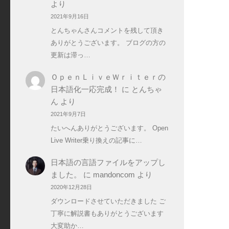
より
2021年9月16日
とんちゃんさんコメントを残して頂き
ありがとうございます。 ブログの方の
更新は滞っ…
ＯｐｅｎＬｉｖｅＷｒｉｔｅｒの
日本語化一応完成！
に
とんちゃ
ん
より
2021年9月7日
たいへんありがとうございます。 Open
Live Writer乗り換えの記事に…
日本語の言語ファイルをアップし
ました。
に
mandoncom
より
2020年12月28日
ダウンロードさせていただきました ご
丁寧に解説書もありがとうございます
大変助か…