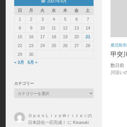
2007年4月
日
月
火
水
木
金
土
1
2
3
4
5
6
7
8
9
10
11
12
13
14
15
16
17
18
19
20
21
鹿児島市
22
23
24
25
26
27
28
甲突
29
30
« 3月
5月 »
数日前
川沿いの
カテゴリー
カ
テ
ゴ
リ
ＯｐｅｎＬｉｖｅＷｒｉｔｅｒの
ー
日本語化一応完成！
に
Kisanuki