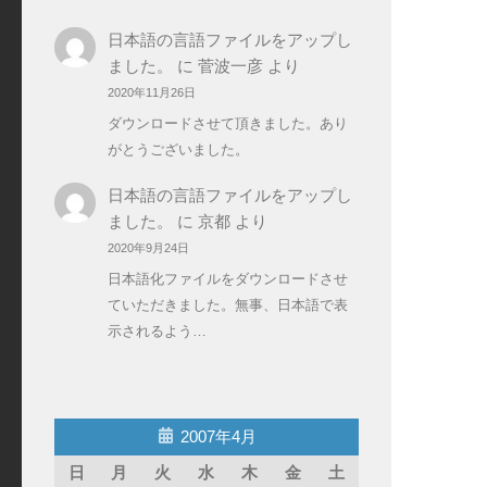
日本語の言語ファイルをアップし
ました。
に
菅波一彦
より
2020年11月26日
ダウンロードさせて頂きました。あり
がとうございました。
日本語の言語ファイルをアップし
ました。
に
京都
より
2020年9月24日
日本語化ファイルをダウンロードさせ
ていただきました。無事、日本語で表
示されるよう…
2007年4月
日
月
火
水
木
金
土