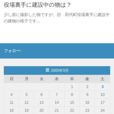
役場裏手に建設中の物は？
少し前に撮影した物ですが、旧 田代町役場裏手に建設中
の建物の様子です...
フォロー:
2005年9月
日
月
火
水
木
金
土
1
2
3
4
5
6
7
8
9
10
11
12
13
14
15
16
17
18
19
20
21
22
23
24