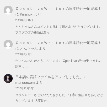
リ
ＯｐｅｎＬｉｖｅＷｒｉｔｅｒの日本語化一応完成！
ー
に
Kisanuki
より
2021年9月16日
とんちゃんさんコメントを残して頂きありがとうございます。
ブログの方の更新は滞っ…
ＯｐｅｎＬｉｖｅＷｒｉｔｅｒの日本語化一応完成！
に
とんちゃん
より
2021年9月7日
たいへんありがとうございます。 Open Live Writer乗り換えの
記事に…
日本語の言語ファイルをアップしました。
に
mandoncom
より
2020年12月28日
ダウンロードさせていただきました ご丁寧に解説書もありがと
うございます 大変助か…