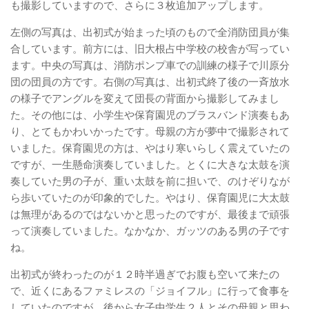
も撮影していますので、さらに３枚追加アップします。
左側の写真は、出初式が始まった頃のもので全消防団員が集
合しています。前方には、旧大根占中学校の校舎が写ってい
ます。中央の写真は、消防ポンプ車での訓練の様子で川原分
団の団員の方です。右側の写真は、出初式終了後の一斉放水
の様子でアングルを変えて団長の背面から撮影してみまし
た。その他には、小学生や保育園児のブラスバンド演奏もあ
り、とてもかわいかったです。母親の方が夢中で撮影されて
いました。保育園児の方は、やはり寒いらしく震えていたの
ですが、一生懸命演奏していました。とくに大きな太鼓を演
奏していた男の子が、重い太鼓を前に担いで、のけぞりなが
ら歩いていたのが印象的でした。やはり、保育園児に大太鼓
は無理があるのではないかと思ったのですが、最後まで頑張
って演奏していました。なかなか、ガッツのある男の子です
ね。
出初式が終わったのが１２時半過ぎでお腹も空いて来たの
で、近くにあるファミレスの「ジョイフル」に行って食事を
していたのですが、後から女子中学生２人とその母親と思わ