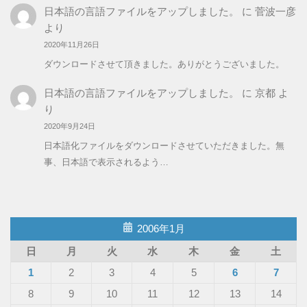
日本語の言語ファイルをアップしました。
に
菅波一彦
より
2020年11月26日
ダウンロードさせて頂きました。ありがとうございました。
日本語の言語ファイルをアップしました。
に
京都
よ
り
2020年9月24日
日本語化ファイルをダウンロードさせていただきました。無
事、日本語で表示されるよう…
2006年1月
日
月
火
水
木
金
土
1
2
3
4
5
6
7
8
9
10
11
12
13
14