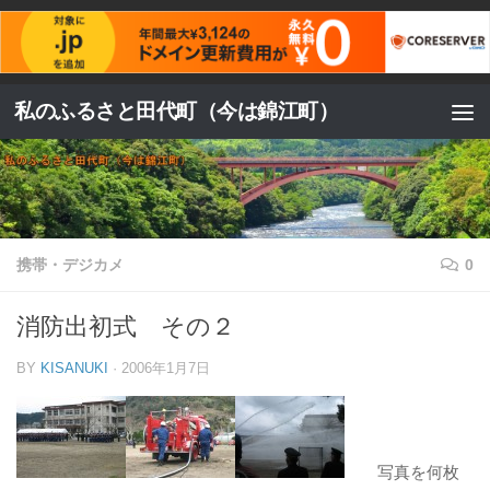
コンテンツへスキップ
私のふるさと田代町（今は錦江町）
携帯・デジカメ
0
消防出初式 その２
BY
KISANUKI
·
2006年1月7日
写真を何枚