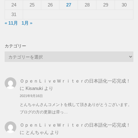
24
25
26
27
28
29
30
31
« 11月
1月 »
カテゴリー
カ
テ
ゴ
リ
ＯｐｅｎＬｉｖｅＷｒｉｔｅｒの日本語化一応完成！
ー
に
Kisanuki
より
2021年9月16日
とんちゃんさんコメントを残して頂きありがとうございます。
ブログの方の更新は滞っ…
ＯｐｅｎＬｉｖｅＷｒｉｔｅｒの日本語化一応完成！
に
とんちゃん
より