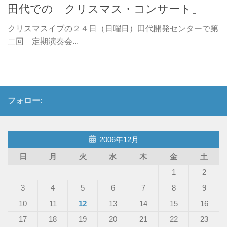
田代での「クリスマス・コンサート」
クリスマスイブの２４日（日曜日）田代開発センターで第
二回 定期演奏会...
フォロー:
2006年12月
日
月
火
水
木
金
土
1
2
3
4
5
6
7
8
9
10
11
12
13
14
15
16
17
18
19
20
21
22
23