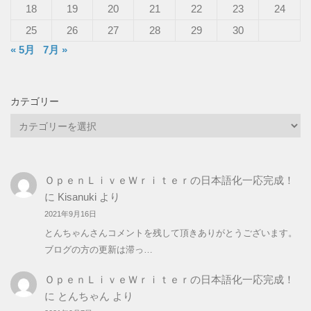
18
19
20
21
22
23
24
25
26
27
28
29
30
« 5月
7月 »
カテゴリー
カ
テ
ゴ
リ
ＯｐｅｎＬｉｖｅＷｒｉｔｅｒの日本語化一応完成！
ー
に
Kisanuki
より
2021年9月16日
とんちゃんさんコメントを残して頂きありがとうございます。
ブログの方の更新は滞っ…
ＯｐｅｎＬｉｖｅＷｒｉｔｅｒの日本語化一応完成！
に
とんちゃん
より