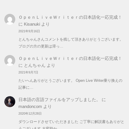
ゴ
リ
ＯｐｅｎＬｉｖｅＷｒｉｔｅｒの日本語化一応完成！
ー
に
Kisanuki
より
2021年9月16日
とんちゃんさんコメントを残して頂きありがとうございます。
ブログの方の更新は滞っ…
ＯｐｅｎＬｉｖｅＷｒｉｔｅｒの日本語化一応完成！
に
とんちゃん
より
2021年9月7日
たいへんありがとうございます。 Open Live Writer乗り換えの
記事に…
日本語の言語ファイルをアップしました。
に
mandoncom
より
2020年12月28日
ダウンロードさせていただきました ご丁寧に解説書もありがと
うございます 大変助か…