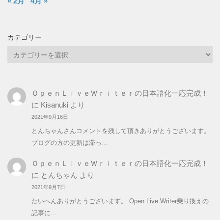
« 2月
4月 »
カテゴリー
カ
テ
ゴ
リ
ＯｐｅｎＬｉｖｅＷｒｉｔｅｒの日本語化一応完成！
ー
に
Kisanuki
より
2021年9月16日
とんちゃんさんコメントを残して頂きありがとうございます。
ブログの方の更新は滞っ…
ＯｐｅｎＬｉｖｅＷｒｉｔｅｒの日本語化一応完成！
に
とんちゃん
より
2021年9月7日
たいへんありがとうございます。 Open Live Writer乗り換えの
記事に…