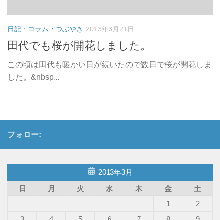
日記・コラム・つぶやき
2013年3月21日
田代でも桜が開花しました。
この頃は田代も暖かい日が続いたので数日で桜が開花しま
した。&nbsp...
フォロー:
2013年3月
日
月
火
水
木
金
土
1
2
3
4
5
6
7
8
9