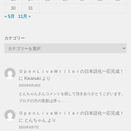
30
31
« 5月
11月 »
カテゴリー
カ
テ
ゴ
リ
ＯｐｅｎＬｉｖｅＷｒｉｔｅｒの日本語化一応完成！
ー
に
Kisanuki
より
2021年9月16日
とんちゃんさんコメントを残して頂きありがとうございます。
ブログの方の更新は滞っ…
ＯｐｅｎＬｉｖｅＷｒｉｔｅｒの日本語化一応完成！
に
とんちゃん
より
2021年9月7日