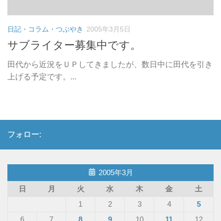
日記・コラム・つぶやき
2005年3月5日
サブライター募集中です。
田代から近況をＵＰしてきましたが、数日中に田代を引き
上げる予定です。...
フォロー:
2005年3月
日
月
火
水
木
金
土
1
2
3
4
5
6
7
8
9
10
11
12