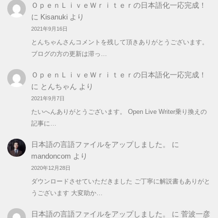
ＯｐｅｎＬｉｖｅＷｒｉｔｅｒの日本語化一応完成！
ー
に
Kisanuki
より
2021年9月16日
とんちゃんさんコメントを残して頂きありがとうございます。
ブログの方の更新は滞っ…
ＯｐｅｎＬｉｖｅＷｒｉｔｅｒの日本語化一応完成！
に
とんちゃん
より
2021年9月7日
たいへんありがとうございます。 Open Live Writer乗り換えの
記事に…
日本語の言語ファイルをアップしました。
に
mandoncom
より
2020年12月28日
ダウンロードさせていただきました ご丁寧に解説書もありがと
うございます 大変助か…
日本語の言語ファイルをアップしました。
に
菅波一彦