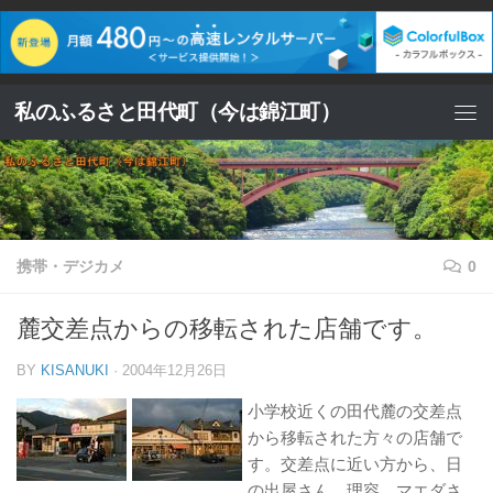
コンテンツへスキップ
私のふるさと田代町（今は錦江町）
携帯・デジカメ
0
麓交差点からの移転された店舗です。
BY
KISANUKI
·
2004年12月26日
小学校近くの田代麓の交差点
から移転された方々の店舗で
す。交差点に近い方から、日
の出屋さん，理容 マエダさ