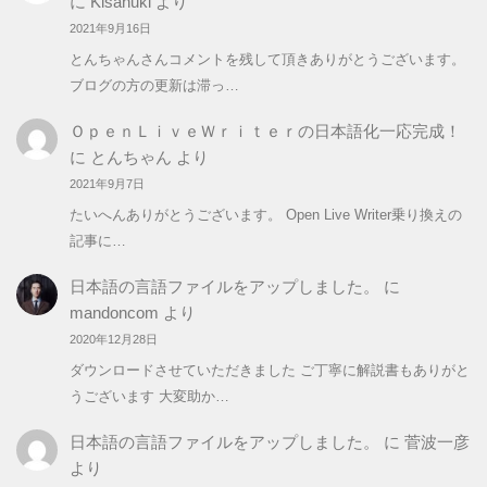
に
Kisanuki
より
2021年9月16日
とんちゃんさんコメントを残して頂きありがとうございます。
ブログの方の更新は滞っ…
ＯｐｅｎＬｉｖｅＷｒｉｔｅｒの日本語化一応完成！
に
とんちゃん
より
2021年9月7日
たいへんありがとうございます。 Open Live Writer乗り換えの
記事に…
日本語の言語ファイルをアップしました。
に
mandoncom
より
2020年12月28日
ダウンロードさせていただきました ご丁寧に解説書もありがと
うございます 大変助か…
日本語の言語ファイルをアップしました。
に
菅波一彦
より