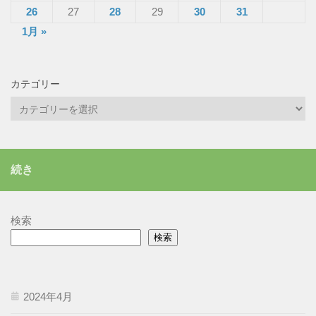
26
27
28
29
30
31
1月 »
カテゴリー
カ
テ
ゴ
リ
続き
ー
検索
検索
2024年4月