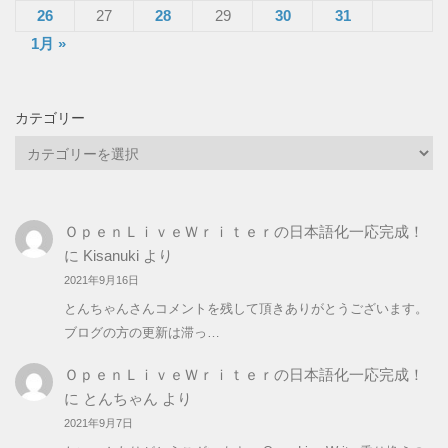
26
27
28
29
30
31
1月 »
カテゴリー
カ
テ
ゴ
リ
ＯｐｅｎＬｉｖｅＷｒｉｔｅｒの日本語化一応完成！
ー
に
Kisanuki
より
2021年9月16日
とんちゃんさんコメントを残して頂きありがとうございます。
ブログの方の更新は滞っ…
ＯｐｅｎＬｉｖｅＷｒｉｔｅｒの日本語化一応完成！
に
とんちゃん
より
2021年9月7日