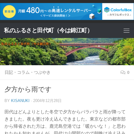
コンテンツへスキップ
私のふるさと田代町（今は錦江町）
日記・コラム・つぶやき
0
夕方から雨です
BY
KISANUKI
·
2004年12月28日
田代はどんよりとした冬空で夕方からパラパラと雨が降って
きました。夜も更け冷え込んできました。東京などの都市部
から帰省された方は、鹿児島空港では「暖かいな！」と思わ
れたかも知れませんが、田代は山間部なので朝晩は冷え込み