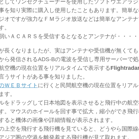
としてワンセグチューナーを使用したソフトウエアラジ
事を知り実際に購入し使用したこともあります。簡単な
ジオですが強力なＦＭラジオ放送などは簡単なアンテナ
す。
弱いＡＣＡＲＳを受信するとなるとアンテナが・・・・
が長くなりましたが、実はアンテナや受信機が無くても
から発信されるADS-Bの電波を受信し専用サーバーで
航空機の現在位置をリアルタイムで表示する
Flightrada
言うサイトがある事を知りました。
のＷＥＢサイト
に行くと民間航空機の現在位置をリアル
ます。
ルをドラッグして日本地図を表示させると飛行中の航空
す。マウスのホイールを回す事で拡大，縮小ができ飛行
すると機体の画像や詳細情報が表示されます。
の上空を飛行する飛行機を見ていると、どうやら国際線
アジア圏の空港を離発着する飛行機が見て取れます。