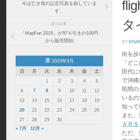
fl
今は亡き母の記念写真を探していま
す。
タ
前の記事
「MapFan 2015」が97％引きの100円
から販売開始
BY
KISA
街を歩
2015年9月
「どこ
田代に
日
月
火
水
木
金
土
で沖縄
1
2
3
4
5
民間の
6
7
8
9
10
11
12
いるの
13
14
15
16
17
18
19
知って
20
21
22
23
24
25
26
また、
27
28
29
30
ＡＲＳ
« 7月
12月 »
ただ、