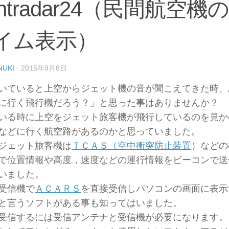
ightradar24（民間航空
イム表示）
NUKI
·
2015年9月8日
いていると上空からジェット機の音が聞こえてきた時、
に行く飛行機だろう？」と思った事はありませんか？
いる時に上空をジェット旅客機が飛行しているのを見か
などに行く航空路があるのかと思っていました。
ジェット旅客機は
ＴＣＡＳ（空中衝突防止装置
）などの
で位置情報や高度，速度などの運行情報をビーコンで送
いました。
受信機で
ＡＣＡＲＳ
を直接受信しパソコンの画面に表示
と言うソフトがある事も知ってはいました。
受信するには受信アンテナと受信機が必要になります。