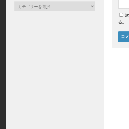
カ
テ
次
ゴ
る。
リ
ー