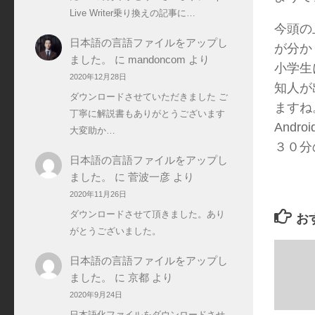
Live Writer乗り換えの記事に…
今頭の
日本語の言語ファイルをアップし
が分か
ました。
に
mandoncom
より
小学生
2020年12月28日
知人が
ダウンロードさせていただきました ご
ますね
丁寧に解説書もありがとうございます
And
大変助か…
３０分
日本語の言語ファイルをアップし
ました。
に
菅波一彦
より
2020年11月26日
ダウンロードさせて頂きました。あり
お
がとうございました。
日本語の言語ファイルをアップし
ました。
に
京都
より
2020年9月24日
日本語化ファイルをダウンロードさせ