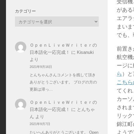
受信機
がある
カテゴリー
エアラ
カ
まいま
テ
ゴ
でも、
リ
ＯｐｅｎＬｉｖｅＷｒｉｔｅｒの
前置き
ー
日本語化一応完成！
に
Kisanuki
航空機
より
ージに
2021年9月16日
ら
）と
とんちゃんさんコメントを残して頂き
こちら
ありがとうございます。 ブログの方の
更新は滞っ…
てくれ
カーソ
ＯｐｅｎＬｉｖｅＷｒｉｔｅｒの
されま
日本語化一応完成！
に
とんちゃ
リック
ん
より
錦江町
2021年9月7日
ようで
たいへんありがとうございます。 Open