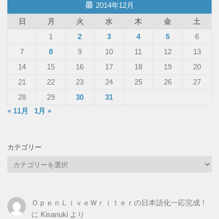
2014年12月
日
月
火
水
木
金
土
1
2
3
4
5
6
7
8
9
10
11
12
13
14
15
16
17
18
19
20
21
22
23
24
25
26
27
28
29
30
31
« 11月
1月 »
カテゴリー
カ
テ
ゴ
リ
ＯｐｅｎＬｉｖｅＷｒｉｔｅｒの日本語化一応完成！
ー
に
Kisanuki
より