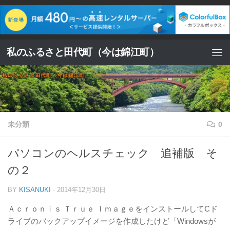
コンテンツへスキップ
私のふるさと田代町（今は錦江町）
未分類
0
パソコンのヘルスチェック 追補版 そ
の２
BY
KISANUKI
·
2014年12月30日
Ａｃｒｏｎｉｓ Ｔｒｕｅ ＩｍａｇｅをインストールしてCド
ライブのバックアップイメージを作成したけど「Windowsが