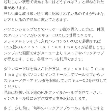
起動しない状態で復元するにはどうすれば？」と尋ねられた
事があります。
詳しい事は取り扱い説明書に記載されているのですが読まな
い方もいるので簡単に書いておきます。
パソコンショップなどでパッケージ版を購入した方は、付属
のDVDメディアがレスキューCDとして使用できます。
メディアをドライブに入れパソコンをDVDより起動すれば
Linux版のＡｃｒｏｎｉｓ Ｔｒｕｅ Ｉｍａｇｅが起動します。
シンプルな画面ですがメニューよりリストアやバックアップ
が行えます。また、各種ツールも利用できます。
ダウンロード版を購入された方は、Ａｃｒｏｎｉｓ Ｔｒｕｅ
Ｉｍａｇｅをパソコンにインストールしてツールタブからレ
スキューメディア ビルダを起動してレスキューCDを作成して
ください。
詳細は取扱い説明書のPDFファイルかヘルプを見て下さい。
インストール後に必ず作成する事をお勧めします。
さて、少し前に「無料のバックアツプツール」も有りますと