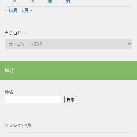
28
29
30
31
« 11月
1月 »
カテゴリー
カ
テ
ゴ
リ
続き
ー
検索
検索
2024年4月