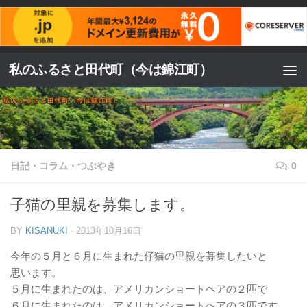
コンテンツへスキップ
私のふるさと田代町（今は錦江町）
日記・コラム・つぶやき
0
子猫の里親を募集します。
BY
KISANUKI
·
2013年10月16日
今年の５月と６月に生まれた仔猫の里親を募集したいと
思います。
５月に生まれたのは、アメリカンショートヘアの２匹で
６月に生まれたのは、アメリカンショートヘアの３匹です。