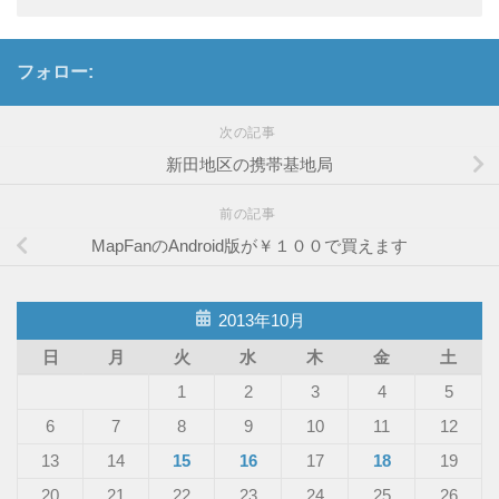
フォロー:
次の記事
新田地区の携帯基地局
前の記事
MapFanのAndroid版が￥１００で買えます
2013年10月
日
月
火
水
木
金
土
1
2
3
4
5
6
7
8
9
10
11
12
13
14
15
16
17
18
19
20
21
22
23
24
25
26