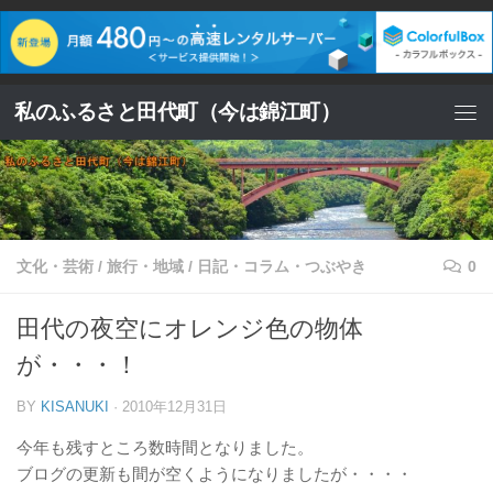
コンテンツへスキップ
私のふるさと田代町（今は錦江町）
文化・芸術
/
旅行・地域
/
日記・コラム・つぶやき
0
田代の夜空にオレンジ色の物体
が・・・！
BY
KISANUKI
·
2010年12月31日
今年も残すところ数時間となりました。
ブログの更新も間が空くようになりましたが・・・・