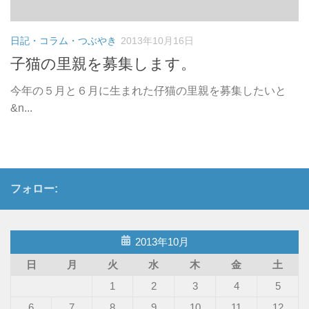
日記・コラム・つぶやき
2013年10月16日
子猫の里親を募集します。
今年の５月と６月に生まれた仔猫の里親を募集したいと
&n...
フォロー:
2013年10月
日
月
火
水
木
金
土
1
2
3
4
5
6
7
8
9
10
11
12