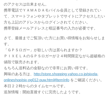
のアクセスは出来ません。
携帯電話でＹＡＭＡＤＡモバイル会員として登録されてい
て、スマートフォンやタブレットでサイトにアクセスしたい
方も上記のアドレスからログインされてください。
携帯登録メールアドレスと暗証番号の入力が必要です。
さて、最後までご覧頂いた方にお買い得情報をお知らせしま
す。
「ＧＰＳロガー」が欲しい方は居られますか？
ＰＩＸＥＬＡのＧＰＳロガーが２４時間限定ながら超破格の
値段で販売されます。
もちろん送料込の金額なので非常にお買い得です。
興味のある方は、
http://store.shopping.yahoo.co.jp/pixela-
onlineshop/pix-pg012-puw.html#ItemInfo
をご確認ください。
本日２２時からのタイムセールです。
追加情報：開始直後すぐに完売したようです。