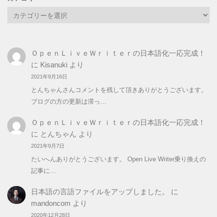
カ
テ
ゴ
リ
ＯｐｅｎＬｉｖｅＷｒｉｔｅｒの日本語化一応完成！
ー
に
Kisanuki
より
2021年9月16日
とんちゃんさんコメントを残して頂きありがとうございます。
ブログの方の更新は滞っ…
ＯｐｅｎＬｉｖｅＷｒｉｔｅｒの日本語化一応完成！
に
とんちゃん
より
2021年9月7日
たいへんありがとうございます。 Open Live Writer乗り換えの
記事に…
日本語の言語ファイルをアップしました。
に
mandoncom
より
2020年12月28日