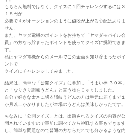
もちろん無料ではなく、クイズに１回チャレンジするには３
１５円が
必要ですがオークションのように値段が上がる心配はありま
せん。
また、ヤマダ電機のポイントをお持ちで「ヤマダモバイル会
員」の方なら貯まったポイントを使ってクイズに挑戦できま
す。
私はヤマダ電機からのメールでこの企画を知り貯まったポイ
ントで
クイズにチャレンジしてみました。
結果は、簡単な「公開クイズ」に参加し「うまい棒 ３０本」
と「なりきり讃岐うどん」と言う物をＧｅｔしました。
自分で好きな太さに切る讃岐うどんの方は手元に届くまで１
か月以上かかりましたが本場のうどんは美味しかったです。
ちなみに「公開クイズ」とは、出題されるクイズの内容が公
開されていますので事前に調べてから挑戦する事もできます
し、簡単な問題なので普通の方ならだれでも分かるような内