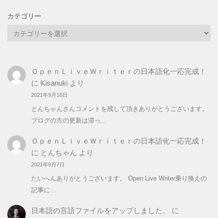
カテゴリー
カ
テ
ゴ
リ
ＯｐｅｎＬｉｖｅＷｒｉｔｅｒの日本語化一応完成！
ー
に
Kisanuki
より
2021年9月16日
とんちゃんさんコメントを残して頂きありがとうございます。
ブログの方の更新は滞っ…
ＯｐｅｎＬｉｖｅＷｒｉｔｅｒの日本語化一応完成！
に
とんちゃん
より
2021年9月7日
たいへんありがとうございます。 Open Live Writer乗り換えの
記事に…
日本語の言語ファイルをアップしました。
に