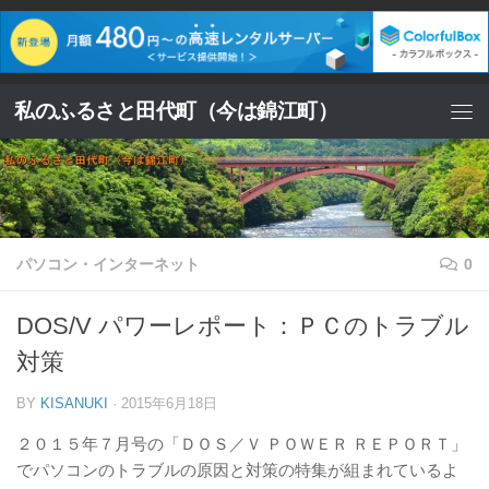
コンテンツへスキップ
私のふるさと田代町（今は錦江町）
パソコン・インターネット
0
DOS/V パワーレポート：ＰＣのトラブル
対策
BY
KISANUKI
·
2015年6月18日
２０１５年７月号の「ＤＯＳ／Ｖ ＰＯＷＥＲ ＲＥＰＯＲＴ」
でパソコンのトラブルの原因と対策の特集が組まれているよ