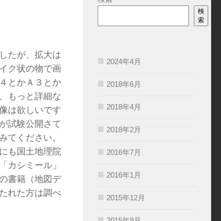
検
索
したが、拡大は
2024年4月
イク状の物で画
４とかＡ３とか
2018年6月
、もっと詳細な
2018年4月
像は欲しいです
が試験公開さて
2018年2月
みてください。
にも国土地理院
2016年7月
「カシミール」
2016年1月
の書籍（地図デ
たれた方は調べ
2015年12月
2015年9月