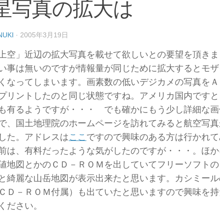
星写真の拡大は
NUKI
·
2005年3月19日
上空」近辺の拡大写真を載せて欲しいとの要望を頂きま
い事は無いのですが情報量が同じために拡大するとモザ
くなってしまいます。画素数の低いデジカメの写真をＡ
プリントしたのと同じ状態ですね。アメリカ国内ですと
も有るようですが・・・ でも確かにもう少し詳細な画
で、国土地理院のホームページを訪れてみると航空写真
した。アドレスは
ここ
ですので興味のある方は行かれて
前は、有料だったような気がしたのですが・・・。ほか
値地図とかのＣＤ－ＲＯＭを出していてフリーソフトの
と綺麗な山岳地図が表示出来たと思います。カシミール
ＣＤ－ＲＯＭ付属）も出ていたと思いますので興味を持
ください。