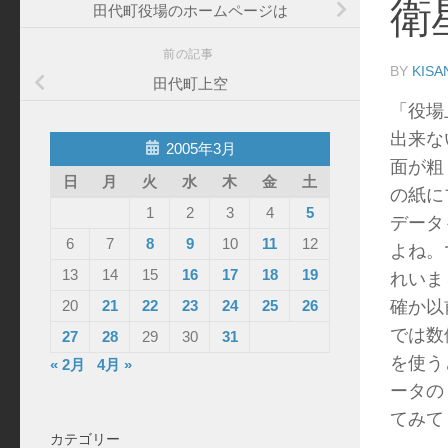
衛
田代町役場のホームページは
前の記事
BY
KISA
田代町上空
「役場
出来な
2005年3月
面が粗
日
月
火
水
木
金
土
の紙に
1
2
3
4
5
データ
6
7
8
9
10
11
12
よね。
13
14
15
16
17
18
19
れいま
確か以
20
21
22
23
24
25
26
では数
27
28
29
30
31
を使う
« 2月
4月 »
ータの
てみて
カテゴリー