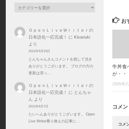
カ
テ
ゴ
お
リ
ＯｐｅｎＬｉｖｅＷｒｉｔｅｒの
ー
日本語化一応完成！
に
Kisanuki
より
2021年9月16日
とんちゃんさんコメントを残して頂き
牛丼食
ありがとうございます。 ブログの方の
更新は滞っ…
が・・
2005年
ＯｐｅｎＬｉｖｅＷｒｉｔｅｒの
日本語化一応完成！
に
とんちゃ
ん
より
コメン
2021年9月7日
たいへんありがとうございます。 Open
Live Writer乗り換えの記事に…
コメ