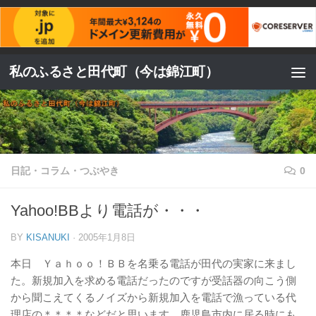
コンテンツへスキップ
私のふるさと田代町（今は錦江町）
日記・コラム・つぶやき
0
Yahoo!BBより電話が・・・
BY
KISANUKI
·
2005年1月8日
本日 Ｙａｈｏｏ！ＢＢを名乗る電話が田代の実家に来まし
た。新規加入を求める電話だったのですが受話器の向こう側
から聞こえてくるノイズから新規加入を電話で漁っている代
理店の＊＊＊＊などだと思います。鹿児島市内に居る時にも