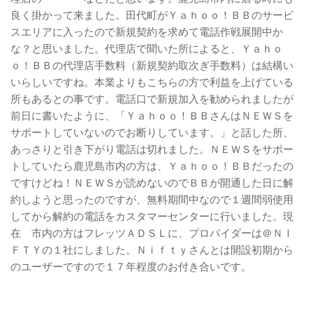
良く掛かって来ました。田代町がＹａｈｏｏ！ＢＢのサービ
スエリアに入ったので新規契約を求めて電話作戦展開中か
な？と思いました。代理店で聞いた所によると、Ｙａｈｏ
ｏ！ＢＢの代理店手数料（新規契約取次ぎ手数料）は結構い
いらしいですね。本業よりもこちらの方で利益を上げている
所もあるとの事です。電話口で新規加入を勧められましたが
前日に書いたように、「Ｙａｈｏｏ！ＢＢさんはＮＥＷＳを
サポートしていないのでお断りしています。」と話した所、
あっさりと引き下がり電話は切れました。ＮＥＷＳをサポー
トしていたら鹿児島市内の方は、Ｙａｈｏｏ！ＢＢだったの
ですけどね！ＮＥＷＳが読めないのでＢＢが開通した日に解
約しようと思ったのですが、無料期間中なので１週間弱使用
してから解約の電話をカスタマーセンターに行いました。現
在 市内の方はフレッツＡＤＳＬに、プロバイダーは＠ＮＩ
ＦＴＹの１社にしました。Ｎｉｆｔｙさんとは開設初期から
のユーザーですので１７年程度のお付き合いです。