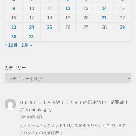
9
10
11
12
13
14
15
16
17
18
19
20
21
22
23
24
25
26
27
28
29
30
31
« 12月
2月 »
カテゴリー
カ
テ
ゴ
リ
ＯｐｅｎＬｉｖｅＷｒｉｔｅｒの日本語化一応完成！
ー
に
Kisanuki
より
2021年9月16日
とんちゃんさんコメントを残して頂きありがとうございます。
ブログの方の更新は滞っ…