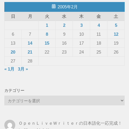
2005年2月
日
月
火
水
木
金
土
1
2
3
4
5
6
7
8
9
10
11
12
13
14
15
16
17
18
19
20
21
22
23
24
25
26
27
28
« 1月
3月 »
カテゴリー
カ
テ
ゴ
リ
ＯｐｅｎＬｉｖｅＷｒｉｔｅｒの日本語化一応完成！
ー