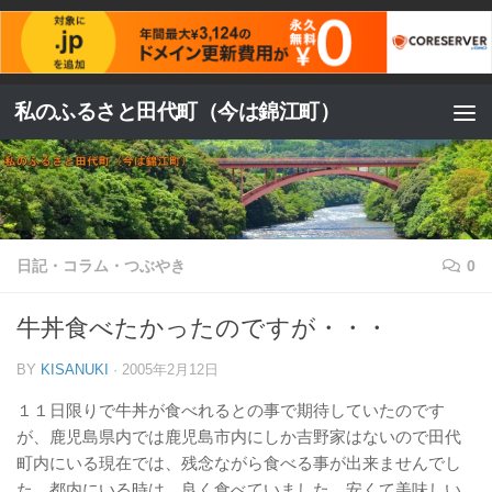
コンテンツへスキップ
私のふるさと田代町（今は錦江町）
日記・コラム・つぶやき
0
牛丼食べたかったのですが・・・
BY
KISANUKI
·
2005年2月12日
１１日限りで牛丼が食べれるとの事で期待していたのです
が、鹿児島県内では鹿児島市内にしか吉野家はないので田代
町内にいる現在では、残念ながら食べる事が出来ませんでし
た。都内にいる時は、良く食べていました。安くて美味しい