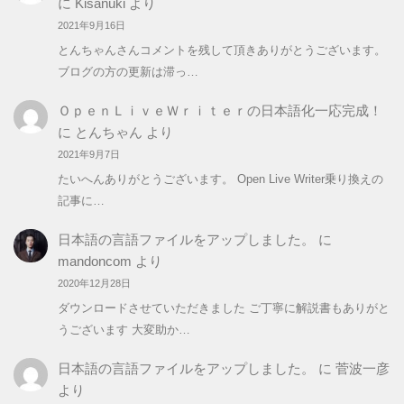
に
Kisanuki
より
2021年9月16日
とんちゃんさんコメントを残して頂きありがとうございます。
ブログの方の更新は滞っ…
ＯｐｅｎＬｉｖｅＷｒｉｔｅｒの日本語化一応完成！
に
とんちゃん
より
2021年9月7日
たいへんありがとうございます。 Open Live Writer乗り換えの
記事に…
日本語の言語ファイルをアップしました。
に
mandoncom
より
2020年12月28日
ダウンロードさせていただきました ご丁寧に解説書もありがと
うございます 大変助か…
日本語の言語ファイルをアップしました。
に
菅波一彦
より