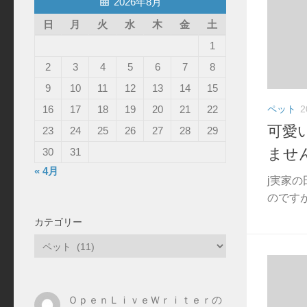
2026年8月
日
月
火
水
木
金
土
1
2
3
4
5
6
7
8
9
10
11
12
13
14
15
ペット
2
16
17
18
19
20
21
22
可愛
23
24
25
26
27
28
29
ませ
30
31
« 4月
j実家
のですが
カテゴリー
カ
テ
ゴ
リ
ＯｐｅｎＬｉｖｅＷｒｉｔｅｒの