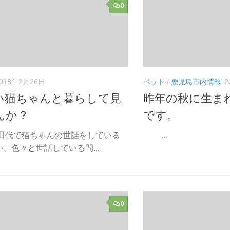
0
018年2月26日
ペット
/
鹿児島市内情報
2
い猫ちゃんと暮らして見
昨年の秋に生ま
んか？
です。
の田代で猫ちゃんの世話をしている
...
、色々と世話している間...
0