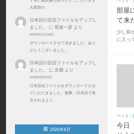
丁寧に解説書もありがとうございます
ペット
/
大変助か…
部屋
て来
日本語の言語ファイルをアップし
ました。
に
菅波一彦
より
少し前
2020年11月26日
に入って
ダウンロードさせて頂きました。あり
がとうございました。
日本語の言語ファイルをアップし
ました。
に
京都
より
2020年9月24日
日本語化ファイルをダウンロードさせ
ていただきました。無事、日本語で表
示されるよう…
ペット
/
今日
2026年8月