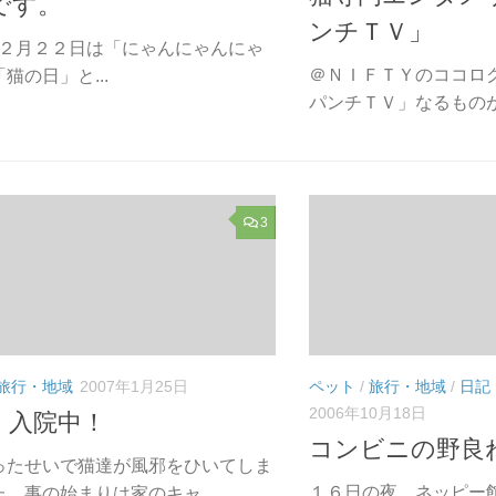
です。
ンチＴＶ」
２月２２日は「にゃんにゃんにゃ
＠ＮＩＦＴＹのココロ
猫の日」と...
パンチＴＶ」なるものが出
3
旅行・地域
2007年1月25日
ペット
/
旅行・地域
/
日記
2006年10月18日
 入院中！
コンビニの野良
ったせいで猫達が風邪をひいてしま
１６日の夜 ネッピー
。事の始まりは家のキャ...