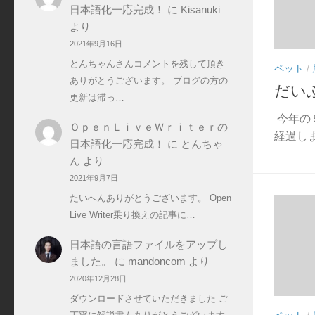
ー
日本語化一応完成！
に
Kisanuki
より
2021年9月16日
とんちゃんさんコメントを残して頂き
ペット
/
ありがとうございます。 ブログの方の
だい
更新は滞っ…
今年の
ＯｐｅｎＬｉｖｅＷｒｉｔｅｒの
経過しま
日本語化一応完成！
に
とんちゃ
ん
より
2021年9月7日
たいへんありがとうございます。 Open
Live Writer乗り換えの記事に…
日本語の言語ファイルをアップし
ました。
に
mandoncom
より
2020年12月28日
ダウンロードさせていただきました ご