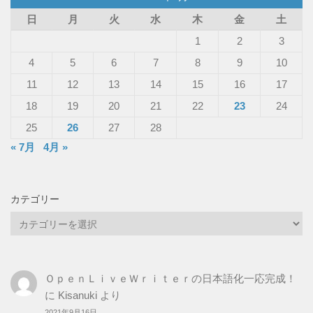
日
月
火
水
木
金
土
1
2
3
4
5
6
7
8
9
10
11
12
13
14
15
16
17
18
19
20
21
22
23
24
25
26
27
28
« 7月
4月 »
カテゴリー
カ
テ
ゴ
リ
ＯｐｅｎＬｉｖｅＷｒｉｔｅｒの日本語化一応完成！
ー
に
Kisanuki
より
2021年9月16日