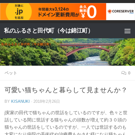
コンテンツへスキップ
私のふるさと田代町（今は錦江町）
ペット
0
可愛い猫ちゃんと暮らして見ませんか？
BY
KISANUKI
·
2018年2月26日
j実家の田代で猫ちゃんの世話をしているのですが、色々と世
話している間に世話する猫ちゃんの頭数が増えて約３０頭の
猫ちゃんの世話をしているのですが、一人では世話するのも
大変になり病院の手術代や治療費もかさむ様になり猫ちゃん