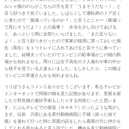
ルシャ猫ののらがこちらの方を見て「うまそうだな～！」と
言う顔つきで見ていました。しばらくして運転席のドア近く
に来たので「腹減っているのか？」と言うとニャー（腹減っ
て死にそうだよ！）との返事！ 弁当を少し分けてあげる
と、あっという間に全部たいらげました。「まだ足りない
よ！」と言う顔つきだったので実家の猫用に買っておいた猫
缶（黒缶）を１つトレイに入れてあげると旨そうに食べてい
ました。結構太っていたのでコンビニの駐車場がこの猫の餌
場かも知れません。周りには女子高生の２人連れや車の中か
ら様子を見ている人達もいました。もしかしたら、この猫は
コンビニの常連さんかも知れませんね。
うりぼうさんコメントありがとうございます。私もテレビか
インターネットで同様の物を見た記憶があります。里親を探
したり野良猫の避妊手術もしたりする内容だったと思いま
す。たぶんテレビでの放送（ＮＨＫ？）だったような気がし
ます。以前 川原にある君付動物病院に子猫（拾った捨て
猫）を連れて行った時に里親の話をしたら鹿屋の方に仲介を
してくれる所があると言う話でした。機会を見て動物病院に