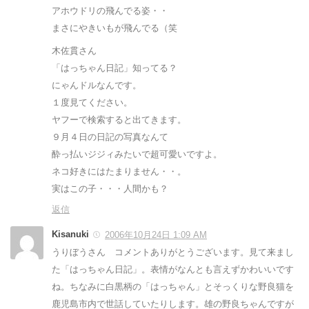
アホウドリの飛んでる姿・・
まさにやきいもが飛んでる（笑
木佐貫さん
「はっちゃん日記」知ってる？
にゃんドルなんです。
１度見てください。
ヤフーで検索すると出てきます。
９月４日の日記の写真なんて
酔っ払いジジィみたいで超可愛いですよ。
ネコ好きにはたまりません・・。
実はこの子・・・人間かも？
返信
Kisanuki
2006年10月24日 1:09 AM
うりぼうさん コメントありがとうございます。見て来まし
た「はっちゃん日記」。表情がなんとも言えずかわいいです
ね。ちなみに白黒柄の「はっちゃん」とそっくりな野良猫を
鹿児島市内で世話していたりします。雄の野良ちゃんですが