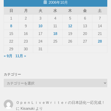
2006年10月
日
月
火
水
木
金
土
1
2
3
4
5
6
7
8
9
10
11
12
13
14
15
16
17
18
19
20
21
22
23
24
25
26
27
28
29
30
31
« 9月
11月 »
カテゴリー
カ
テ
ゴ
リ
ＯｐｅｎＬｉｖｅＷｒｉｔｅｒの日本語化一応完成！
ー
に
Kisanuki
より