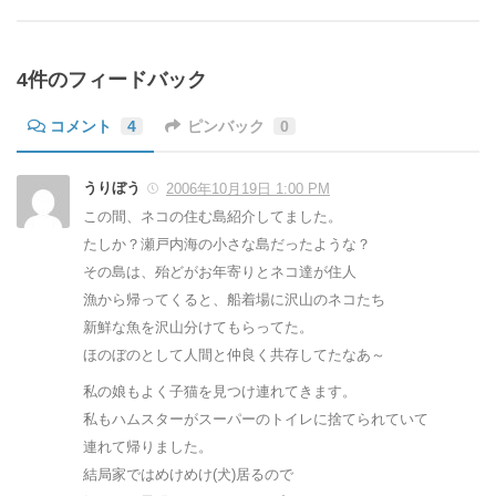
4件のフィードバック
コメント
4
ピンバック
0
うりぼう
2006年10月19日 1:00 PM
この間、ネコの住む島紹介してました。
たしか？瀬戸内海の小さな島だったような？
その島は、殆どがお年寄りとネコ達が住人
漁から帰ってくると、船着場に沢山のネコたち
新鮮な魚を沢山分けてもらってた。
ほのぼのとして人間と仲良く共存してたなあ～
私の娘もよく子猫を見つけ連れてきます。
私もハムスターがスーパーのトイレに捨てられていて
連れて帰りました。
結局家ではめけめけ(犬)居るので