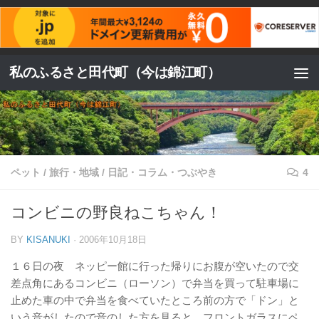
コンテンツへスキップ
私のふるさと田代町（今は錦江町）
ペット
/
旅行・地域
/
日記・コラム・つぶやき
4
コンビニの野良ねこちゃん！
BY
KISANUKI
·
2006年10月18日
１６日の夜 ネッピー館に行った帰りにお腹が空いたので交
差点角にあるコンビニ（ローソン）で弁当を買って駐車場に
止めた車の中で弁当を食べていたところ前の方で「ドン」と
いう音がしたので音のした方を見ると、フロントガラスにペ