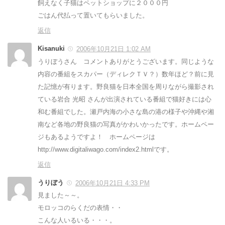
飼えなく子猫はペットショップに２０００円
ごはん代払って置いてもらいました。
返信
Kisanuki
2006年10月21日 1:02 AM
うりぼうさん コメントありがとうございます。同じような
内容の番組をスカパー（ディレクＴＶ？）数年ほど？前に見
た記憶が有ります。野良猫を日本全国を周りながら撮影され
ている岩合 光昭 さんが出演されている番組で猫好きには心
和む番組でした。瀬戸内海の小さな島の港の様子や沖縄や湘
南など各地の野良猫の写真がかわいかったです。ホームペー
ジもあるようですよ！ ホームページは
http://www.digitaliwago.com/index2.htmlです。
返信
うりぼう
2006年10月21日 4:33 PM
見ました～～。
モロッコのらくだの表情・・
こんな人いるいる・・・。