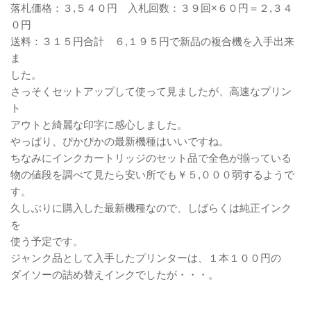
落札価格：３,５４０円 入札回数：３９回×６０円＝２,３４
０円
送料：３１５円合計 ６,１９５円で新品の複合機を入手出来
ま
した。
さっそくセットアップして使って見ましたが、高速なプリン
ト
アウトと綺麗な印字に感心しました。
やっぱり、ぴかぴかの最新機種はいいですね。
ちなみにインクカートリッジのセット品で全色が揃っている
物の値段を調べて見たら安い所でも￥５,０００弱するようで
す。
久しぶりに購入した最新機種なので、しばらくは純正インク
を
使う予定です。
ジャンク品として入手したプリンターは、１本１００円の
ダイソーの詰め替えインクでしたが・・・。