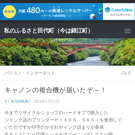
コンテンツへスキップ
私のふるさと田代町（今は錦江町）
パソコン・インターネット
0
キャノンの複合機が届いたぞ～！
BY
KISANUKI
·
2011年1月21日
今までリサイクルショップのハードオフで購入した
ジャンク品のプリンターＰＩＸＵＳ ５６０ｉを使用して
いたのですが印字のかすれやインク詰まりが多発
するようになり印字ヘッドをクリーニングしても一時