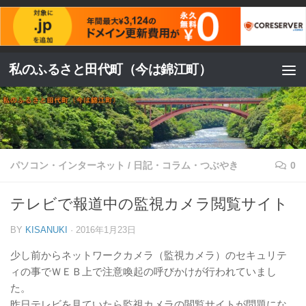
コンテンツへスキップ
私のふるさと田代町（今は錦江町）
パソコン・インターネット
/
日記・コラム・つぶやき
0
テレビで報道中の監視カメラ閲覧サイト
BY
KISANUKI
·
2016年1月23日
少し前からネットワークカメラ（監視カメラ）のセキュリテ
ィの事でＷＥＢ上で注意喚起の呼びかけが行われていまし
た。
昨日テレビを見ていたら監視カメラの閲覧サイトが問題にな