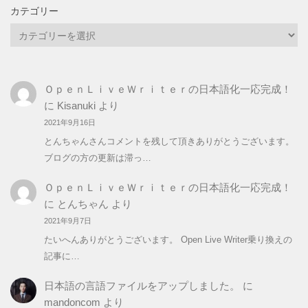
カテゴリー
カ
テ
ゴ
リ
ＯｐｅｎＬｉｖｅＷｒｉｔｅｒの日本語化一応完成！
ー
に
Kisanuki
より
2021年9月16日
とんちゃんさんコメントを残して頂きありがとうございます。
ブログの方の更新は滞っ…
ＯｐｅｎＬｉｖｅＷｒｉｔｅｒの日本語化一応完成！
に
とんちゃん
より
2021年9月7日
たいへんありがとうございます。 Open Live Writer乗り換えの
記事に…
日本語の言語ファイルをアップしました。
に
mandoncom
より