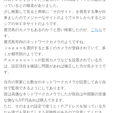
っているとの報道がありました。
少し検索して見ると簡単に「そのサイト」を発見する事が出
来ましたのでメジャーなサイトのようでＵＲＬからするとロ
シアのＷＥＢサイトのようです。
鹿児島のカメラもあるのか？と思い検索したのが、
こちら
で
す。
鹿児島市内のネットワークカメラのようですね。
Ｊａｐａｎを選択すると多くのカメラが登録されていて、多
くが都市部のようです。
Ｐａｎａｓｏｎｉｃの監視カメラなどを設置されている方
は、設定項目を確認し問題があれば修正した方が良さそうで
す。
当方の実家にも数台のネットワークカメラが設置してあり自
分で監視できるようにしてあります。
昔は高価なネットワークカメラでしたが現在は中国製の安価
な物なら5千円あれば購入できます。
ただ、そのままの設定で使うとＩＰアドレスを知っている方
なら誰でも見れてしまう可能性があるので注意してくださ