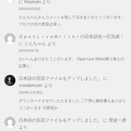
に
Kisanuki
より
2021年9月16日
とんちゃんさんコメントを残して頂きありがとうございます。
ブログの方の更新は滞っ…
ＯｐｅｎＬｉｖｅＷｒｉｔｅｒの日本語化一応完成！
に
とんちゃん
より
2021年9月7日
たいへんありがとうございます。 Open Live Writer乗り換えの
記事に…
日本語の言語ファイルをアップしました。
に
mandoncom
より
2020年12月28日
ダウンロードさせていただきました ご丁寧に解説書もありがと
うございます 大変助か…
日本語の言語ファイルをアップしました。
に
菅波一彦
より