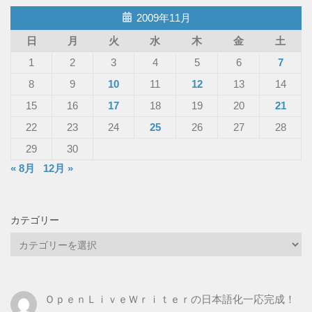
2009年11月
日
月
火
水
木
金
土
1
2
3
4
5
6
7
8
9
10
11
12
13
14
15
16
17
18
19
20
21
22
23
24
25
26
27
28
29
30
« 8月
12月 »
カテゴリー
カ
テ
ゴ
リ
ＯｐｅｎＬｉｖｅＷｒｉｔｅｒの日本語化一応完成！
ー