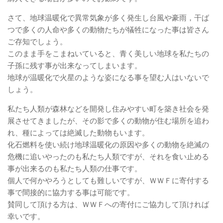
さて、地球温暖化で異常気象が多く発生し台風や豪雨，干ば
つで多くの人命や多くの動物たちが犠牲になった事は皆さん
ご存知でしょう。
このまま手をこまねいていると、青く美しい地球を私たちの
子孫に残す事が出来なってしまいます。
地球が温暖化で火星のような姿になる事を望む人はいないで
しょう。
私たち人類が森林などを開発し住みやすい町を築き社会を発
展させてきましたが、その影で多くの動物が住む場所を追わ
れ、種によっては絶滅した動物もいます。
化石燃料を使い続け地球温暖化の原因や多くの動物を絶滅の
危機に追いやったのも私たち人類ですが、それを食い止める
事が出来るのも私たち人類の仕事です。
個人で何かやろうとしても難しいですが、ＷＷＦに寄付する
事で間接的に協力する事は可能です。
賛同して頂ける方は、ＷＷＦへの寄付にご協力して頂ければ
幸いです。