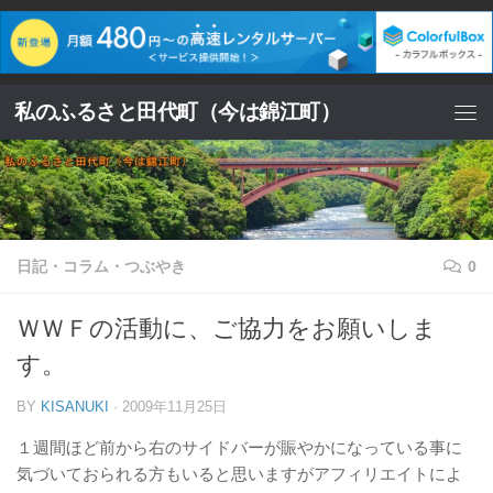
コンテンツへスキップ
私のふるさと田代町（今は錦江町）
日記・コラム・つぶやき
0
ＷＷＦの活動に、ご協力をお願いしま
す。
BY
KISANUKI
·
2009年11月25日
１週間ほど前から右のサイドバーが賑やかになっている事に
気づいておられる方もいると思いますがアフィリエイトによ