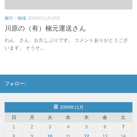
旅行・地域
2009年11月10日
川原の（有）楠元運送さん
わん さん、お久しぶりです。 コメントありがとうござ
います。 そうそ...
フォロー:
2009年11月
日
月
火
水
木
金
土
1
2
3
4
5
6
7
8
9
10
11
12
13
14