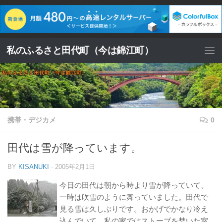
コンテンツへスキップ
私のふるさと田代町（今は錦江町）
携帯・デジカメ
0
田代は雪が降っています。
BY
KISANUKI
·
2005年2月1日
今日の田代は朝から時より雪が降っていて、
一時は吹雪のように舞っていました。田代で
見る雪は久しぶりです。おかげでかなり冷え
込んでいて、私の家ではストーブを焚いた室