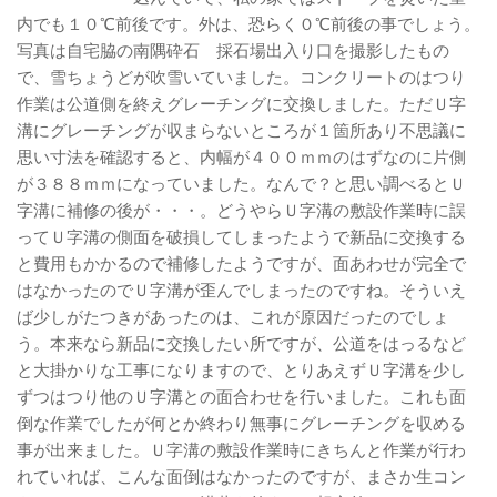
内でも１０℃前後です。外は、恐らく０℃前後の事でしょう。
写真は自宅脇の南隅砕石 採石場出入り口を撮影したもの
で、雪ちょうどが吹雪いていました。コンクリートのはつり
作業は公道側を終えグレーチングに交換しました。ただＵ字
溝にグレーチングが収まらないところが１箇所あり不思議に
思い寸法を確認すると、内幅が４００ｍｍのはずなのに片側
が３８８ｍｍになっていました。なんで？と思い調べるとＵ
字溝に補修の後が・・・。どうやらＵ字溝の敷設作業時に誤
ってＵ字溝の側面を破損してしまったようで新品に交換する
と費用もかかるので補修したようですが、面あわせが完全で
はなかったのでＵ字溝が歪んでしまったのですね。そういえ
ば少しがたつきがあったのは、これが原因だったのでしょ
う。本来なら新品に交換したい所ですが、公道をはっるなど
と大掛かりな工事になりますので、とりあえずＵ字溝を少し
ずつはつり他のＵ字溝との面合わせを行いました。これも面
倒な作業でしたが何とか終わり無事にグレーチングを収める
事が出来ました。Ｕ字溝の敷設作業時にきちんと作業が行わ
れていれば、こんな面倒はなかったのですが、まさか生コン