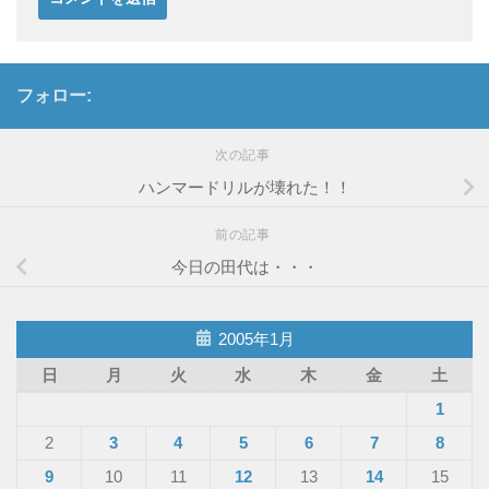
フォロー:
次の記事
ハンマードリルが壊れた！！
前の記事
今日の田代は・・・
2005年1月
日
月
火
水
木
金
土
1
2
3
4
5
6
7
8
9
10
11
12
13
14
15