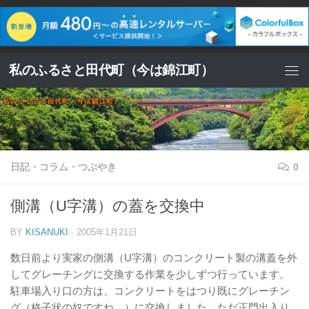
コンテンツへスキップ
私のふるさと田代町（今は錦江町）
日記・コラム・つぶやき
0
側溝（U字溝）の蓋を交換中
BY
KISANUKI
·
2005年1月21日
数日前より実家の側溝（U字溝）のコンクリート製の溝蓋を外
してグレーチングに交換する作業を少しずつ行っています。
駐車場入り口の方は、コンクリートをはつり既にグレーチン
グ（格子状の奴ですね。）に交換しました。ただ正門出入り