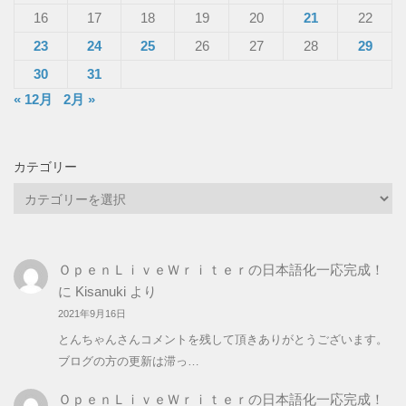
16
17
18
19
20
21
22
23
24
25
26
27
28
29
30
31
« 12月
2月 »
カテゴリー
カ
テ
ゴ
リ
ＯｐｅｎＬｉｖｅＷｒｉｔｅｒの日本語化一応完成！
ー
に
Kisanuki
より
2021年9月16日
とんちゃんさんコメントを残して頂きありがとうございます。
ブログの方の更新は滞っ…
ＯｐｅｎＬｉｖｅＷｒｉｔｅｒの日本語化一応完成！