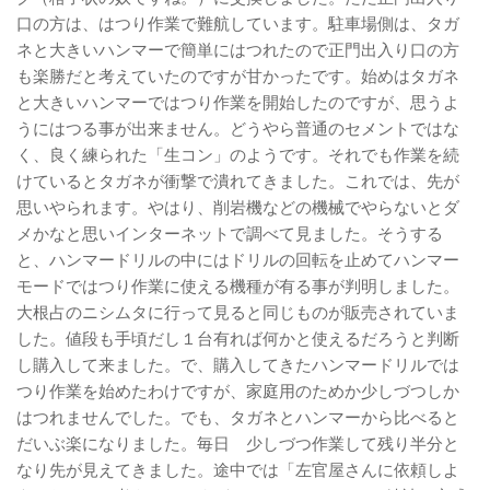
口の方は、はつり作業で難航しています。駐車場側は、タガ
ネと大きいハンマーで簡単にはつれたので正門出入り口の方
も楽勝だと考えていたのですが甘かったです。始めはタガネ
と大きいハンマーではつり作業を開始したのですが、思うよ
うにはつる事が出来ません。どうやら普通のセメントではな
く、良く練られた「生コン」のようです。それでも作業を続
けているとタガネが衝撃で潰れてきました。これでは、先が
思いやられます。やはり、削岩機などの機械でやらないとダ
メかなと思いインターネットで調べて見ました。そうする
と、ハンマードリルの中にはドリルの回転を止めてハンマー
モードではつり作業に使える機種が有る事が判明しました。
大根占のニシムタに行って見ると同じものが販売されていま
した。値段も手頃だし１台有れば何かと使えるだろうと判断
し購入して来ました。で、購入してきたハンマードリルでは
つり作業を始めたわけですが、家庭用のためか少しづつしか
はつれませんでした。でも、タガネとハンマーから比べると
だいぶ楽になりました。毎日 少しづつ作業して残り半分と
なり先が見えてきました。途中では「左官屋さんに依頼しよ