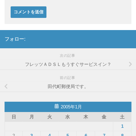
フォロー:
次の記事
フレッツＡＤＳＬもうすぐサービスイン？
前の記事
田代町郵便局です。
2005年1月
日
月
火
水
木
金
土
1
2
3
4
5
6
7
8