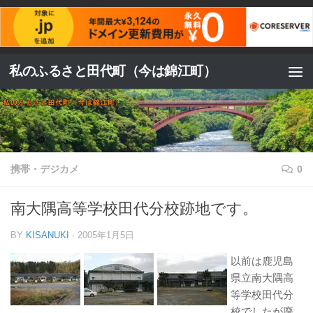
コンテンツへスキップ
私のふるさと田代町（今は錦江町）
携帯・デジカメ
0
南大隅高等学校田代分校跡地です。
BY
KISANUKI
·
2005年1月5日
以前は鹿児島
県立南大隅高
等学校田代分
校でしたが廃