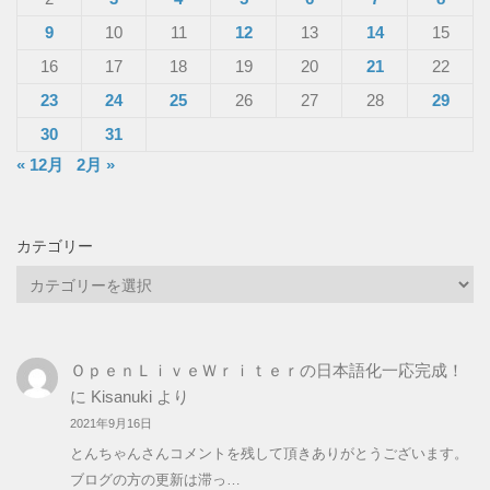
9
10
11
12
13
14
15
16
17
18
19
20
21
22
23
24
25
26
27
28
29
30
31
« 12月
2月 »
カテゴリー
カ
テ
ゴ
リ
ＯｐｅｎＬｉｖｅＷｒｉｔｅｒの日本語化一応完成！
ー
に
Kisanuki
より
2021年9月16日
とんちゃんさんコメントを残して頂きありがとうございます。
ブログの方の更新は滞っ…