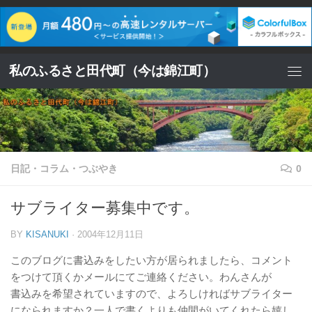
コンテンツへスキップ
私のふるさと田代町（今は錦江町）
日記・コラム・つぶやき
0
サブライター募集中です。
BY
KISANUKI
·
2004年12月11日
このブログに書込みをしたい方が居られましたら、コメント
をつけて頂くかメールにてご連絡ください。わんさんが
書込みを希望されていますので、よろしければサブライター
になられますか？一人で書くよりも仲間がいてくれたら嬉し