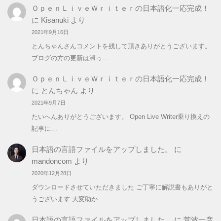
リ
ＯｐｅｎＬｉｖｅＷｒｉｔｅｒの日本語化一応完成！
ー
に
Kisanuki
より
2021年9月16日
とんちゃんさんコメントを残して頂きありがとうございます。
ブログの方の更新は滞っ…
ＯｐｅｎＬｉｖｅＷｒｉｔｅｒの日本語化一応完成！
に
とんちゃん
より
2021年9月7日
たいへんありがとうございます。 Open Live Writer乗り換えの
記事に…
日本語の言語ファイルをアップしました。
に
mandoncom
より
2020年12月28日
ダウンロードさせていただきました ご丁寧に解説書もありがと
うございます 大変助か…
日本語の言語ファイルをアップしました。
に
菅波一彦