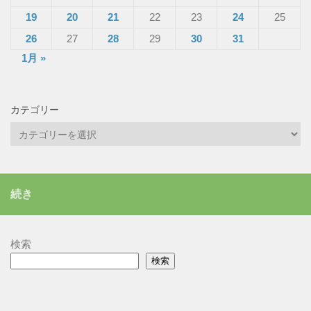
19
20
21
22
23
24
25
26
27
28
29
30
31
1月 »
カテゴリー
カ
テ
ゴ
リ
続き
ー
検索
検索