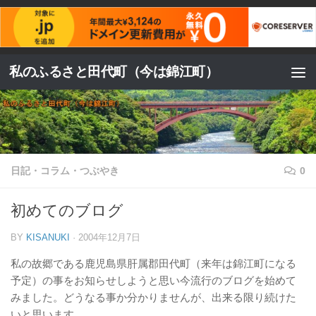
コンテンツへスキップ
私のふるさと田代町（今は錦江町）
日記・コラム・つぶやき
0
初めてのブログ
BY
KISANUKI
·
2004年12月7日
私の故郷である鹿児島県肝属郡田代町（来年は錦江町になる
予定）の事をお知らせしようと思い今流行のブログを始めて
みました。どうなる事か分かりませんが、出来る限り続けた
いと思います。