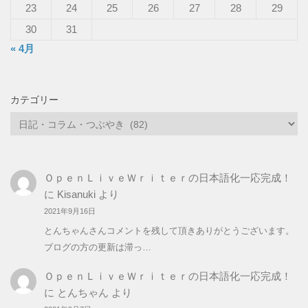
23
24
25
26
27
28
29
30
31
« 4月
カテゴリー
カ
テ
ゴ
リ
ＯｐｅｎＬｉｖｅＷｒｉｔｅｒの日本語化一応完成！
ー
に
Kisanuki
より
2021年9月16日
とんちゃんさんコメントを残して頂きありがとうございます。
ブログの方の更新は滞っ…
ＯｐｅｎＬｉｖｅＷｒｉｔｅｒの日本語化一応完成！
に
とんちゃん
より