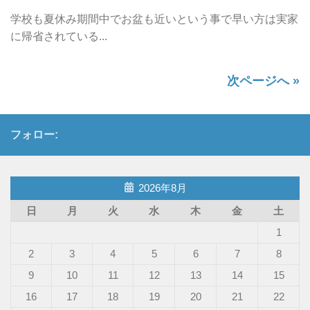
学校も夏休み期間中でお盆も近いという事で早い方は実家
に帰省されている...
次ページへ »
フォロー:
2026年8月
日
月
火
水
木
金
土
1
2
3
4
5
6
7
8
9
10
11
12
13
14
15
16
17
18
19
20
21
22