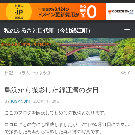
コンテンツへスキップ
私のふるさと田代町（今は錦江町）
日記・コラム・つぶやき
0
鳥浜から撮影した錦江湾の夕日
BY
KISANUKI
·
2024年4月20日
ここのブログを開設して初めての投稿となります。
ココログとの方にも掲載しましたが、昨年の9月11日にスマホ
で撮影した鳥浜から撮影した錦江湾の写真です。