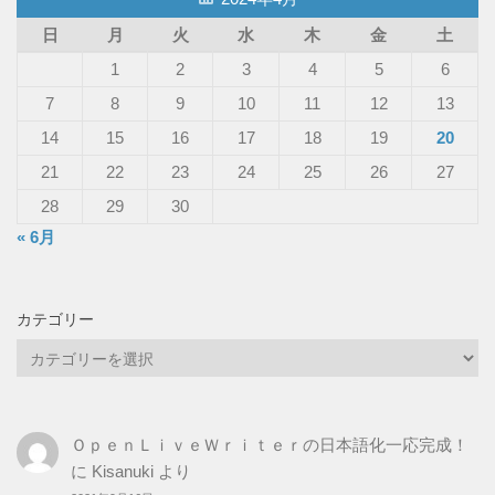
日
月
火
水
木
金
土
1
2
3
4
5
6
7
8
9
10
11
12
13
14
15
16
17
18
19
20
21
22
23
24
25
26
27
28
29
30
« 6月
カテゴリー
カ
テ
ゴ
リ
ＯｐｅｎＬｉｖｅＷｒｉｔｅｒの日本語化一応完成！
ー
に
Kisanuki
より