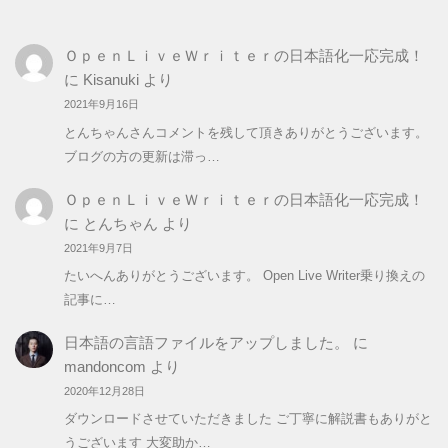
ゴ
リ
ＯｐｅｎＬｉｖｅＷｒｉｔｅｒの日本語化一応完成！
ー
に
Kisanuki
より
2021年9月16日
とんちゃんさんコメントを残して頂きありがとうございます。
ブログの方の更新は滞っ…
ＯｐｅｎＬｉｖｅＷｒｉｔｅｒの日本語化一応完成！
に
とんちゃん
より
2021年9月7日
たいへんありがとうございます。 Open Live Writer乗り換えの
記事に…
日本語の言語ファイルをアップしました。
に
mandoncom
より
2020年12月28日
ダウンロードさせていただきました ご丁寧に解説書もありがと
うございます 大変助か…