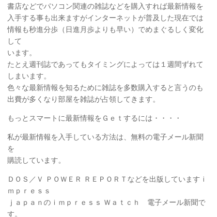
書店などでパソコン関連の雑誌などを購入すれば最新情報を
入手する事も出来ますがインターネットが普及した現在では
情報も秒進分歩（日進月歩よりも早い）でめまぐるしく変化
して
います。
たとえ週刊誌であってもタイミングによっては１週間ずれて
しまいます。
色々な最新情報を知るために雑誌を多数購入すると言うのも
出費が多くなり部屋を雑誌が占領してきます。
もっとスマートに最新情報をＧｅｔするには・・・・
私が最新情報を入手している方法は、無料の電子メール新聞
を
購読しています。
ＤＯＳ／Ｖ ＰＯＷＥＲ ＲＥＰＯＲＴなどを出版していますｉ
ｍｐｒｅｓｓ
ｊａｐａｎのｉｍｐｒｅｓｓ Ｗａｔｃｈ 電子メール新聞で
す。