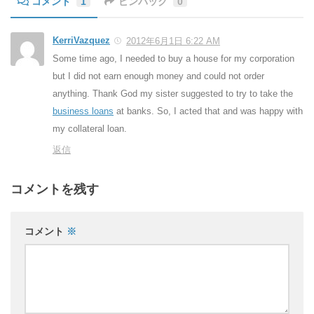
コメント
1
ピンバック
0
KerriVazquez
2012年6月1日 6:22 AM
Some time ago, I needed to buy a house for my corporation
but I did not earn enough money and could not order
anything. Thank God my sister suggested to try to take the
business loans
at banks. So, I acted that and was happy with
my collateral loan.
返信
コメントを残す
コメント
※