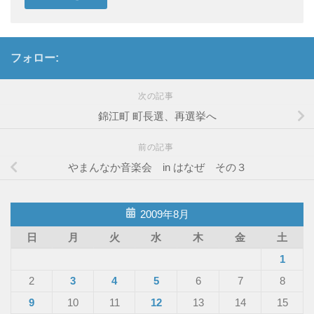
フォロー:
次の記事
錦江町 町長選、再選挙へ
前の記事
やまんなか音楽会 in はなぜ その３
2009年8月
日
月
火
水
木
金
土
1
2
3
4
5
6
7
8
9
10
11
12
13
14
15