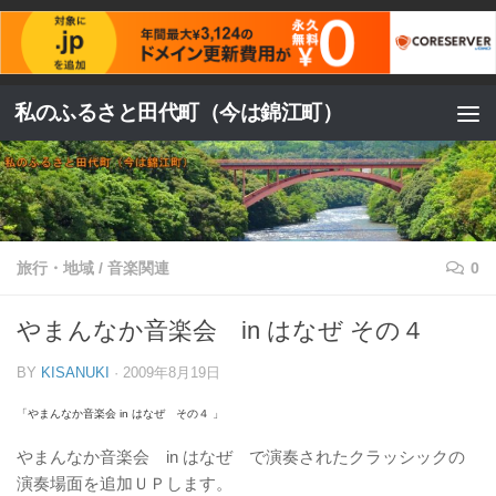
コンテンツへスキップ
私のふるさと田代町（今は錦江町）
旅行・地域
/
音楽関連
0
やまんなか音楽会 in はなぜ その４
BY
KISANUKI
·
2009年8月19日
「
やまんなか音楽会 in はなぜ その４
」
やまんなか音楽会 in はなぜ で演奏されたクラッシックの
演奏場面を追加ＵＰします。