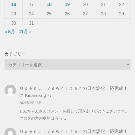
16
17
18
19
20
21
22
23
24
25
26
27
28
29
30
31
« 5月
11月 »
カテゴリー
カ
テ
ゴ
リ
ＯｐｅｎＬｉｖｅＷｒｉｔｅｒの日本語化一応完成！
ー
に
Kisanuki
より
2021年9月16日
とんちゃんさんコメントを残して頂きありがとうございます。
ブログの方の更新は滞っ…
ＯｐｅｎＬｉｖｅＷｒｉｔｅｒの日本語化一応完成！