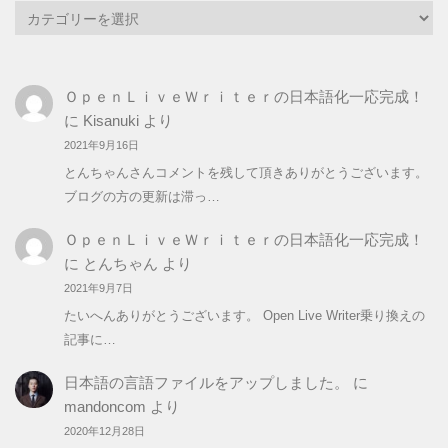
カ
テ
ゴ
リ
ＯｐｅｎＬｉｖｅＷｒｉｔｅｒの日本語化一応完成！
ー
に
Kisanuki
より
2021年9月16日
とんちゃんさんコメントを残して頂きありがとうございます。
ブログの方の更新は滞っ…
ＯｐｅｎＬｉｖｅＷｒｉｔｅｒの日本語化一応完成！
に
とんちゃん
より
2021年9月7日
たいへんありがとうございます。 Open Live Writer乗り換えの
記事に…
日本語の言語ファイルをアップしました。
に
mandoncom
より
2020年12月28日