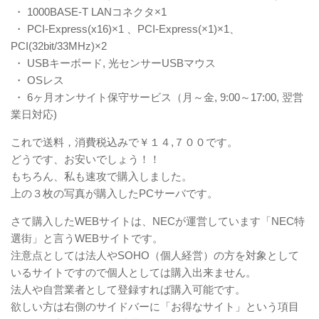
・ 1000BASE-T LANコネクタ×1
・ PCI-Express(x16)×1 、PCI-Express(×1)×1、
PCI(32bit/33MHz)×2
・ USBキーボード, 光センサーUSBマウス
・ OSレス
・ 6ヶ月オンサイト保守サービス（月～金, 9:00～17:00, 翌営
業日対応)
これで送料，消費税込みで￥１４,７００です。
どうです、お安いでしょう！！
もちろん、私も速攻で購入しました。
上の３枚の写真が購入したPCサーバです。
さて購入したWEBサイトは、NECが運営しています「NEC特
選街」と言うWEBサイトです。
注意点としては法人やSOHO（個人経営）の方を対象として
いるサイトですので個人としては購入出来ません。
法人や自営業者として登録すれば購入可能です。
欲しい方は右側のサイドバーに「お得なサイト」という項目