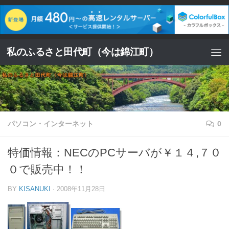
コンテンツへスキップ
私のふるさと田代町（今は錦江町）
パソコン・インターネット
0
特価情報：NECのPCサーバが￥１４,７０
０で販売中！！
BY
KISANUKI
·
2008年11月28日