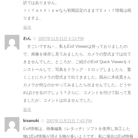
訳ではありません。
ＩｒｆａｎＶｉｅｗなら初期設定のままでＥｘｉｆ情報は残
りますよ。
返信
わん
2007年11月21日 6:13 PM
すごいですね～。私もExif Viewerは持っておりましたの
で、画像を保存し見てみましたら、カメラの型式までは出て
きませんでした。ところが、ご紹介のExif Quick Viewerをイ
ンストールして、写真をドラッグ・ドロップしましたら、驚
くことにカメラの型式まで出てきました。因みに木佐貫さん
カメラが何なのかやってみましたら出ませんでした。どうや
ればけせるのでしょう？さらに、コメントを付けて貼って見
ましたが、コメントは出ませんでした。
返信
kisanuki
2007年11月21日 7:43 PM
Exif情報は、画像編集（レタッチ）ソフトを使用し加工した
物はExif情報が消える物が多いようです。私に場合はExif情報