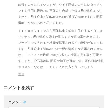
は残すようにしていますが、ワイド画像のようにレタッチソ
フトを使用し複数枚の画像より合成した物はExif情報はあり
ません。Exif Quick Viewerは名前の通りViewerですので閲覧
機能しかないものと思いました。
ＩｒｆａｎＶｉｅｗなら画像編集を編集し保存するときにオ
リジナルのExif情報を残すか消去するか選ぶ事が出来ます。
プラグインを入れると機能が拡張され多くの機能が追加され
ます。Exif Quick Viewerでは一部の情報しか表示されません
が、ＩｒｆａｎのExif Infoなら多くの情報を見る事が可能で
す。また、IPTC情報の閲覧や加工が可能です。著作権者情報
やコメントなどは、こちらに入れた方が良いでしょう。
返信
コメントを残す
コメント
※