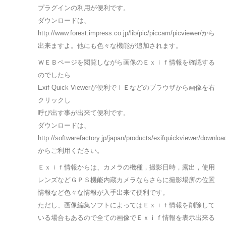
プラグインの利用が便利です。
ダウンロードは、
http://www.forest.impress.co.jp/lib/pic/piccam/picviewer/から
出来ますよ。他にも色々な機能が追加されます。
ＷＥＢページを閲覧しながら画像のＥｘｉｆ情報を確認する
のでしたら
Exif Quick Viewerが便利でＩＥなどのブラウザから画像を右
クリックし
呼び出す事が出来て便利です。
ダウンロードは、
http://softwarefactory.jp/japan/products/exifquickviewer/downloa
からご利用ください。
Ｅｘｉｆ情報からは、カメラの機種，撮影日時，露出，使用
レンズなどＧＰＳ機能内蔵カメラならさらに撮影場所の位置
情報など色々な情報が入手出来て便利です。
ただし、画像編集ソフトによってはＥｘｉｆ情報を削除して
いる場合もあるので全ての画像でＥｘｉｆ情報を表示出来る