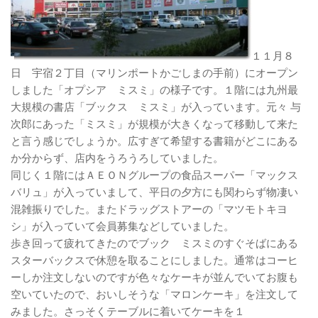
１１月８
日 宇宿２丁目（マリンポートかごしまの手前）にオープン
しました「オプシア ミスミ」の様子です。１階には九州最
大規模の書店「ブックス ミスミ」が入っています。元々 与
次郎にあった「ミスミ」が規模が大きくなって移動して来た
と言う感じでしょうか。広すぎて希望する書籍がどこにある
か分からず、店内をうろうろしていました。
同じく１階にはＡＥＯＮグループの食品スーパー「マックス
バリュ」が入っていまして、平日の夕方にも関わらず物凄い
混雑振りでした。またドラッグストアーの「マツモトキヨ
シ」が入っていて会員募集などしていました。
歩き回って疲れてきたのでブック ミスミのすぐそばにある
スターバックスで休憩を取ることにしました。通常はコーヒ
ーしか注文しないのですが色々なケーキが並んでいてお腹も
空いていたので、おいしそうな「マロンケーキ」を注文して
みました。さっそくテーブルに着いてケーキを１