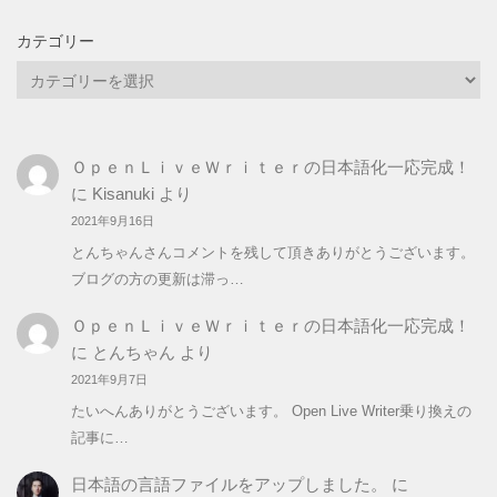
カテゴリー
カ
テ
ゴ
リ
ＯｐｅｎＬｉｖｅＷｒｉｔｅｒの日本語化一応完成！
ー
に
Kisanuki
より
2021年9月16日
とんちゃんさんコメントを残して頂きありがとうございます。
ブログの方の更新は滞っ…
ＯｐｅｎＬｉｖｅＷｒｉｔｅｒの日本語化一応完成！
に
とんちゃん
より
2021年9月7日
たいへんありがとうございます。 Open Live Writer乗り換えの
記事に…
日本語の言語ファイルをアップしました。
に