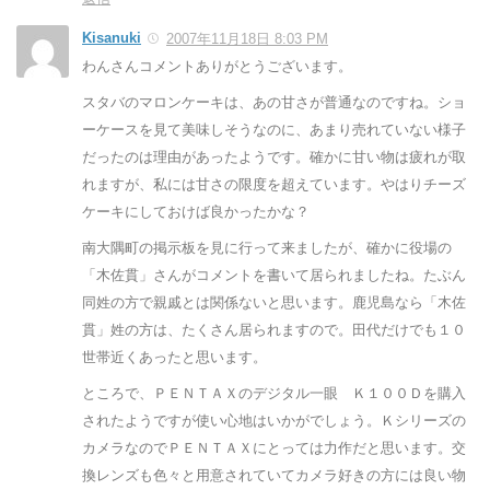
Kisanuki
2007年11月18日 8:03 PM
わんさんコメントありがとうございます。
スタバのマロンケーキは、あの甘さが普通なのですね。ショ
ーケースを見て美味しそうなのに、あまり売れていない様子
だったのは理由があったようです。確かに甘い物は疲れが取
れますが、私には甘さの限度を超えています。やはりチーズ
ケーキにしておけば良かったかな？
南大隅町の掲示板を見に行って来ましたが、確かに役場の
「木佐貫」さんがコメントを書いて居られましたね。たぶん
同姓の方で親戚とは関係ないと思います。鹿児島なら「木佐
貫」姓の方は、たくさん居られますので。田代だけでも１０
世帯近くあったと思います。
ところで、ＰＥＮＴＡＸのデジタル一眼 Ｋ１００Ｄを購入
されたようですが使い心地はいかがでしょう。Ｋシリーズの
カメラなのでＰＥＮＴＡＸにとっては力作だと思います。交
換レンズも色々と用意されていてカメラ好きの方には良い物