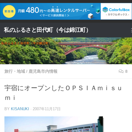
コンテンツへスキップ
私のふるさと田代町（今は錦江町）
旅行・地域
/
鹿児島市内情報
8
宇宿にオープンしたＯＰＳＩＡｍｉｓｕ
ｍｉ
BY
KISANUKI
·
2007年11月17日