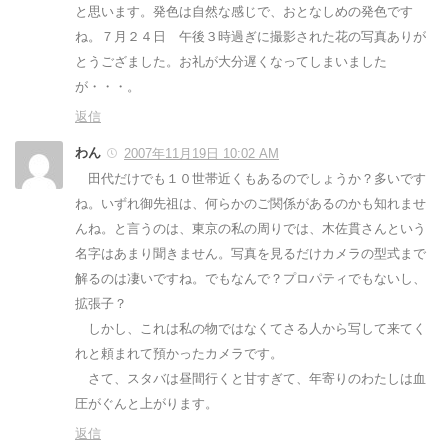
と思います。発色は自然な感じで、おとなしめの発色です
ね。７月２４日 午後３時過ぎに撮影された花の写真ありが
とうござました。お礼が大分遅くなってしまいました
が・・・。
返信
わん
2007年11月19日 10:02 AM
田代だけでも１０世帯近くもあるのでしょうか？多いです
ね。いずれ御先祖は、何らかのご関係があるのかも知れませ
んね。と言うのは、東京の私の周りでは、木佐貫さんという
名字はあまり聞きません。写真を見るだけカメラの型式まで
解るのは凄いですね。でもなんで？プロパティでもないし、
拡張子？
しかし、これは私の物ではなくてさる人から写して来てく
れと頼まれて預かったカメラです。
さて、スタバは昼間行くと甘すぎて、年寄りのわたしは血
圧がぐんと上がります。
返信