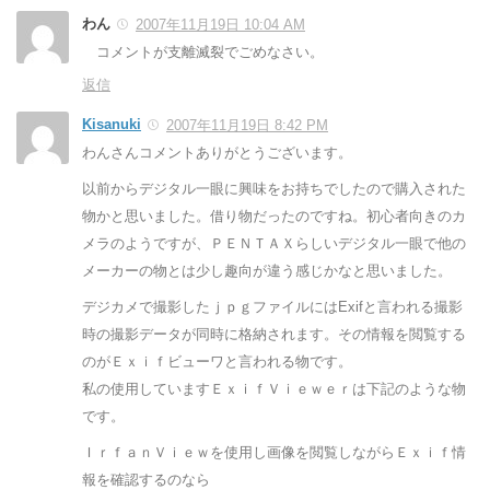
わん
2007年11月19日 10:04 AM
コメントが支離滅裂でごめなさい。
返信
Kisanuki
2007年11月19日 8:42 PM
わんさんコメントありがとうございます。
以前からデジタル一眼に興味をお持ちでしたので購入された
物かと思いました。借り物だったのですね。初心者向きのカ
メラのようですが、ＰＥＮＴＡＸらしいデジタル一眼で他の
メーカーの物とは少し趣向が違う感じかなと思いました。
デジカメで撮影したｊｐｇファイルにはExifと言われる撮影
時の撮影データが同時に格納されます。その情報を閲覧する
のがＥｘｉｆビューワと言われる物です。
私の使用していますＥｘｉｆＶｉｅｗｅｒは下記のような物
です。
ＩｒｆａｎＶｉｅｗを使用し画像を閲覧しながらＥｘｉｆ情
報を確認するのなら