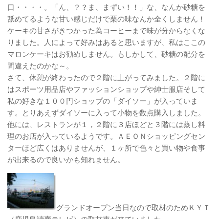
口・・・・。「ん、？？ま、まずい！！」な、なんか砂糖を
舐めてるような甘い感じだけで栗の味なんか全くしません！
ケーキの甘さがきつかった為コーヒーまで味が分からなくな
りました。人によって好みはあると思いますが、私はここの
マロンケーキはお勧めしません。もしかして、砂糖の配分を
間違えたのかな～。
さて、休憩が終わったので２階に上がってみました。２階に
はスポーツ用品店やファッションショップや紳士服店そして
私の好きな１００円ショップの「ダイソー」が入っていま
す。とりあえずダイソーに入って小物を数点購入しました。
他には、レストランが１，２階に３店ほどと３階には蒸し料
理のお店が入っているようです。ＡＥＯＮショッピングセン
ターほど広くはありませんが、１ヶ所で色々と買い物や食事
が出来るので良いかも知れません。
グランドオープン当日なので取材のためＫＹＴ