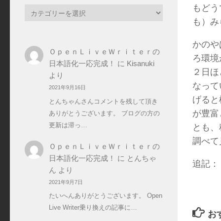
もどう
カ
も）み
テ
ゴ
かのや
リ
ＯｐｅｎＬｉｖｅＷｒｉｔｅｒの
ー
ろ環境
日本語化一応完成！
に
Kisanuki
２日ほ
より
なって
2021年9月16日
げると
とんちゃんさんコメントを残して頂き
が豊富
ありがとうございます。 ブログの方の
更新は滞っ…
とも、
調べて
ＯｐｅｎＬｉｖｅＷｒｉｔｅｒの
日本語化一応完成！
に
とんちゃ
追記：
ん
より
2021年9月7日
たいへんありがとうございます。 Open
Live Writer乗り換えの記事に…
お