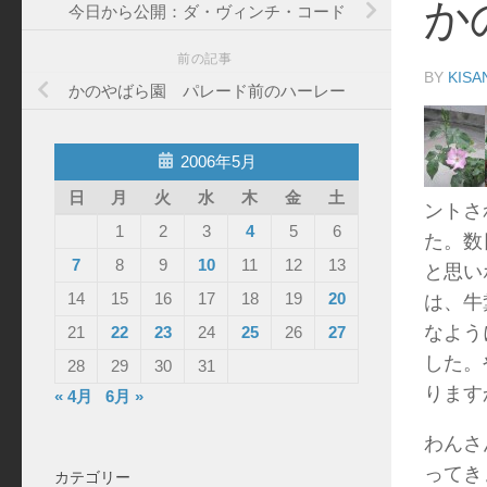
か
今日から公開：ダ・ヴィンチ・コード
前の記事
BY
KISA
かのやばら園 パレード前のハーレー
2006年5月
日
月
火
水
木
金
土
ントさ
1
2
3
4
5
6
た。数
7
8
9
10
11
12
13
と思い
14
15
16
17
18
19
20
は、牛
なよう
21
22
23
24
25
26
27
した。
28
29
30
31
ります
« 4月
6月 »
わんさ
ってき
カテゴリー