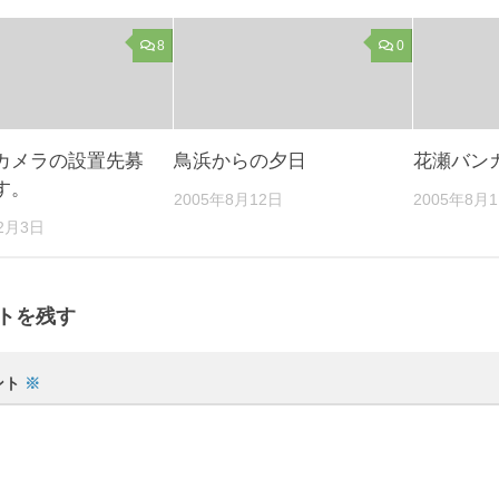
8
0
カメラの設置先募
鳥浜からの夕日
花瀬バン
す。
2005年8月12日
2005年8月
12月3日
トを残す
ント
※