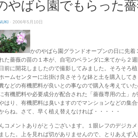
のやばら園でもらった薔
NUKI
·
2006年5月10日
かのやばら園グランドオープンの日に先着
れた薔薇の苗の１本が、自宅のベランダに来てから２週
日前に開花しましたので撮影してみました。そろそろ植
ホームセンターに出掛け良さそうな鉢と土を購入してき
糞などの有機肥料が良いとの事なので購入を考えていた
に有機肥料や必要成分が配合された「薔薇専用の土」が
やはり、有機肥料は臭いますのでマンションなどの集合
からね。さて、早く植え替えなければ・・・・・
んコメントありがとうございます。１眼レフのデジカメ
ました。上を見れば切がありませんので、とりあえず入