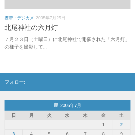
携帯・デジカメ
2005年7月25日
北尾神社の六月灯
７月２３日（土曜日）に北尾神社で開催された「六月灯」
の様子を撮影して...
フォロー:
2005年7月
日
月
火
水
木
金
土
1
2
3
4
5
6
7
8
9